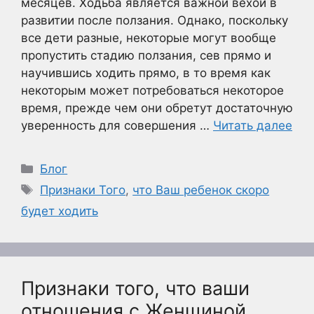
месяцев. Ходьба является важной вехой в
развитии после ползания. Однако, поскольку
все дети разные, некоторые могут вообще
пропустить стадию ползания, сев прямо и
научившись ходить прямо, в то время как
некоторым может потребоваться некоторое
время, прежде чем они обретут достаточную
уверенность для совершения …
Читать далее
Рубрики
Блог
Метки
Признаки Того
,
что Ваш ребенок скоро
будет ходить
Признаки того, что ваши
отношения с Женщиной