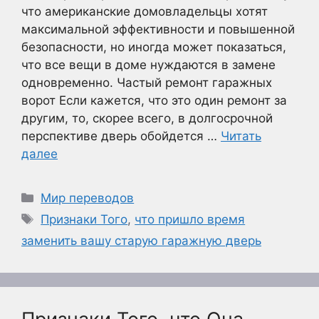
что американские домовладельцы хотят
максимальной эффективности и повышенной
безопасности, но иногда может показаться,
что все вещи в доме нуждаются в замене
одновременно. Частый ремонт гаражных
ворот Если кажется, что это один ремонт за
другим, то, скорее всего, в долгосрочной
перспективе дверь обойдется …
Читать
далее
Рубрики
Мир переводов
Метки
Признаки Того
,
что пришло время
заменить вашу старую гаражную дверь