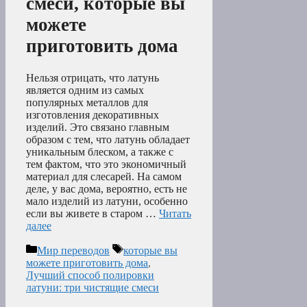
смеси, которые вы
можете
приготовить дома
Нельзя отрицать, что латунь
является одним из самых
популярных металлов для
изготовления декоративных
изделий. Это связано главным
образом с тем, что латунь обладает
уникальным блеском, а также с
тем фактом, что это экономичный
материал для слесарей. На самом
деле, у вас дома, вероятно, есть не
мало изделий из латуни, особенно
если вы живете в старом …
Читать
далее
Рубрики
Метки
Мир переводов
которые вы
можете приготовить дома
,
Лучший способ полировки
латуни: три чистящие смеси