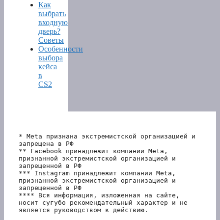
Как
выбрать
входную
дверь?
Советы
Особенности
выбора
кейса
в
CS2
* Meta признана экстремистской организацией и 
запрещена в РФ
** Facebook принадлежит компании Meta, 
признанной экстремистской организацией и 
запрещенной в РФ
*** Instagram принадлежит компании Meta, 
признанной экстремистской организацией и 
запрещенной в РФ 
**** Вся информация, изложенная на сайте, 
носит сугубо рекомендательный характер и не 
является руководством к действию.