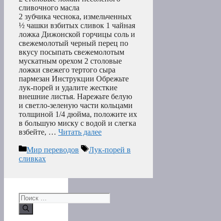
сливочного масла
2 зубчика чеснока, измельченных
½ чашки взбитых сливок 1 чайная
ложка Дижонской горчицы соль и
свежемолотый черный перец по
вкусу посыпать свежемолотым
мускатным орехом 2 столовые
ложки свежего тертого сыра
пармезан Инструкции Обрежьте
лук-порей и удалите жесткие
внешние листья. Нарежьте белую
и светло-зеленую части кольцами
толщиной 1/4 дюйма, положите их
в большую миску с водой и слегка
взбейте, …
Читать далее
Рубрики
Метки
Мир переводов
Лук-порей в
сливках
Поиск: