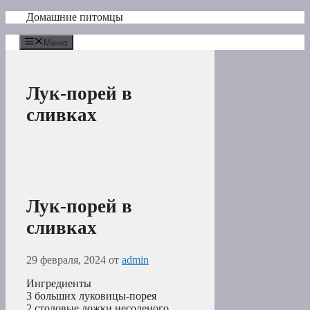
Перейти
Домашние питомцы
к
содержимому
Меню
Лук-порей в
сливках
Лук-порей в
сливках
29 февраля, 2024
от
admin
Ингредиенты
3 больших луковицы-порея
2 столовые ложки несоленого